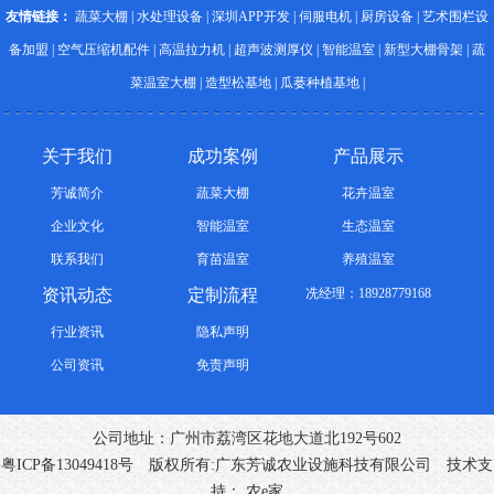
友情链接：
蔬菜大棚
|
水处理设备
|
深圳APP开发
|
伺服电机
|
厨房设备
|
艺术围栏设
备加盟
|
空气压缩机配件
|
高温拉力机
|
超声波测厚仪
|
智能温室
|
新型大棚骨架
|
蔬
菜温室大棚
|
造型松基地
|
瓜蒌种植基地
|
关于我们
成功案例
产品展示
芳诚简介
蔬菜大棚
花卉温室
企业文化
智能温室
生态温室
联系我们
育苗温室
养殖温室
资讯动态
定制流程
冼经理：18928779168
行业资讯
隐私声明
公司资讯
免责声明
公司地址：广州市荔湾区花地大道北192号602
粤ICP备13049418号
版权所有:广东芳诚农业设施科技有限公司 技术支
持：
农e家