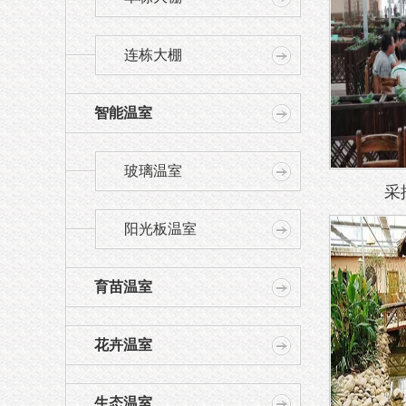
连栋大棚
智能温室
玻璃温室
采
阳光板温室
育苗温室
花卉温室
生态温室