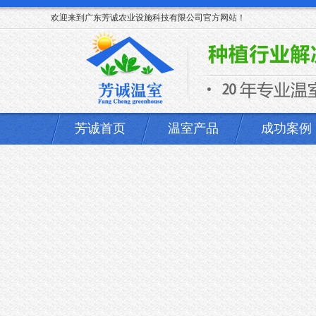
欢迎来到广东芳诚农业设施科技有限公司官方网站！
芳诚首页
温室产品
成功案例