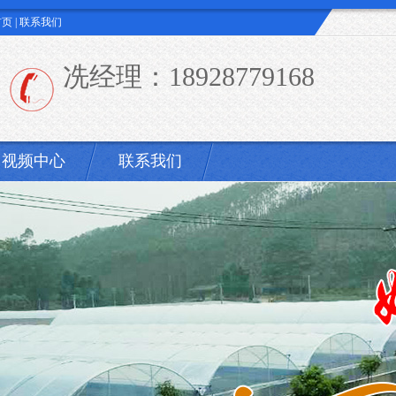
首页
|
联系我们
冼经理：18928779168
视频中心
联系我们