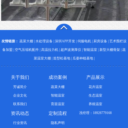
友情链接：
蔬菜大棚
|
水处理设备
|
深圳APP开发
|
伺服电机
|
厨房设备
|
艺术围栏设
备加盟
|
空气压缩机配件
|
高温拉力机
|
超声波测厚仪
|
智能温室
|
新型大棚骨架
|
蔬
菜温室大棚
|
造型松基地
|
瓜蒌种植基地
|
关于我们
成功案例
产品展示
芳诚简介
蔬菜大棚
花卉温室
企业文化
智能温室
生态温室
联系我们
育苗温室
养殖温室
资讯动态
定制流程
冼经理：18928779168
行业资讯
隐私声明