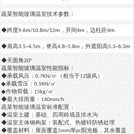
蔬菜智能玻璃温室技术参数：
◆
跨度
，开间
，边柱距
9.6
m/10.8m/12m
4m
4m
◆
肩高
，
脊高
，
外遮阳高
3.5~4.5m
4.
8~5.8
m
5.
3~6.3
m
◆
天面
角
º
20
蔬菜智能玻璃温室性能指标：
◆
承
载
风压
：
㎡
（相当于
级风）
0.
7
KN/
12
◆
承
载
雪
压
：
㎡
0.
5
KN/
◆
作物荷
载：
㎡
15kg/
◆
最大排雨量：
140mm/h
蔬菜智能玻璃温室标准配置：
◆
温室土建：基础、四周砖墙及排水沟
◆
温室主体钢构架：装配式、
热镀锌
防锈处理
◆
覆盖材料：屋面覆盖
厚
阳光板
，其余覆盖
5mm
pc