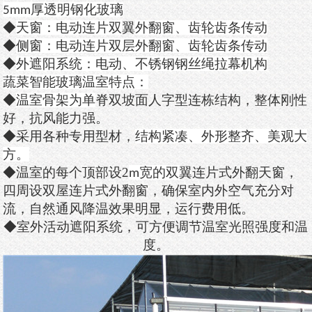
厚透明钢化玻璃
5mm
◆
天窗：电动
连片双
翼
外翻窗、
齿
轮
齿
条传动
◆
侧窗：电动连片双层外翻窗、
齿
轮
齿
条传动
◆
外遮阳系统：电
动、
不锈钢钢丝绳拉幕机构
蔬菜智能玻璃温室特点：
◆
温室骨架为单
脊
双坡面人字型连栋结构，整体刚性
好，抗风能力强。
◆
采用各种专用型材，
结构紧凑、
外形整齐、美观大
方。
◆
温室的每个
顶
部设
2
宽的双
翼
连片式外翻天窗，
m
四周设双屋连片式外翻窗，
确保室内外空气充分对
流，自然通风降温效果明显，运行费用低。
◆
室外活动遮阳系统，可方便调节温室光照强度和温
度。